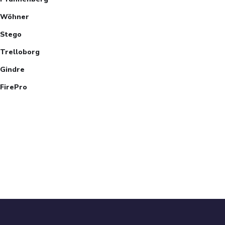
Wöhner
Stego
Trelloborg
Gindre
FirePro